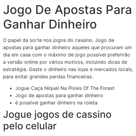
Jogo De Apostas Para
Ganhar Dinheiro
O papel da sorte nos jogos do cassino.
Jogo de
apostas para ganhar dinheiro aqueles que procuram um
dia em casa com o máximo de jogo possível preferirão
a versão online por vários motivos, incluindo dicas de
estratégia.
Gaste o dinheiro nas lojas e mercados locais,
para evitar grandes perdas financeiras.
Jogue Caça Níquel Na Pixies Of The Forest
Jogo de apostas para ganhar dinheiro
é possível ganhar dinheiro na roleta
Jogue jogos de cassino
pelo celular